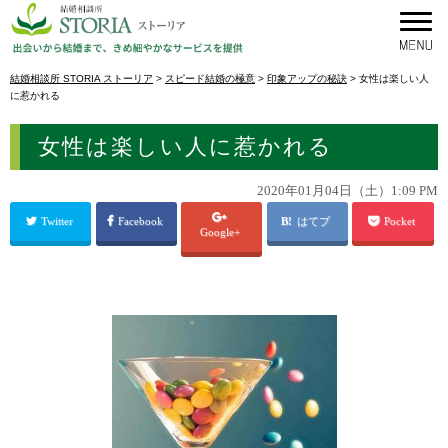
結婚相談所 STORIA ストーリア
>
スピード結婚の極意
>
印象アップの秘訣
>
女性は楽しい人
に惹かれる
女性は楽しい人に惹かれる
2020年01月04日（土）1:09 PM
Twitter
Facebook
はてブ
Pocket
Google+