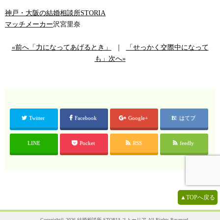
神戸・大阪の結婚相談所STORIA
マッチメーカー
沢宮里奈
«前へ「力になってあげるとき」
｜
「せっかく交際中になって
も」次へ»
Twitter
Facebook
Google+
はてブ
LINE
Pocket
RSS
feedly
▲TOPへ戻る
Copyright© 2026
結婚相談所 STORIA ストーリア
All Rights Reserved.