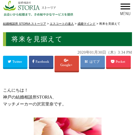
結婚相談所 STORIA ストーリア
>
エスコートの達人
>
成婚マインド
>
将来を見据えて
将来を見据えて
2020年01月30日（木）3:34 PM
Twitter
Facebook
はてブ
Pocket
Google+
こんにちは！
神戸の結婚相談所STORIA、
マッチメーカーの沢宮里奈です。