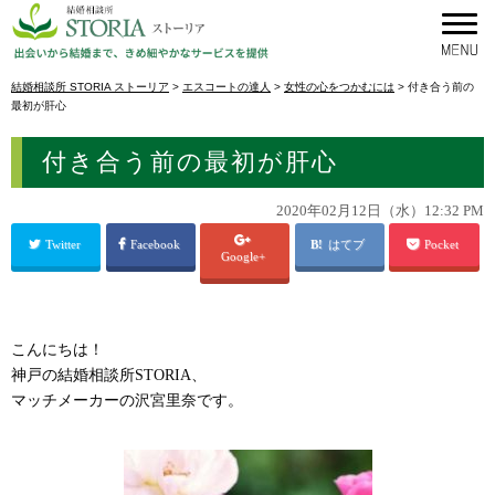
結婚相談所 STORIA ストーリア
>
エスコートの達人
>
女性の心をつかむには
>
付き合う前の
最初が肝心
付き合う前の最初が肝心
2020年02月12日（水）12:32 PM
Twitter
Facebook
はてブ
Pocket
Google+
こんにちは！
神戸の結婚相談所STORIA、
マッチメーカーの沢宮里奈です。