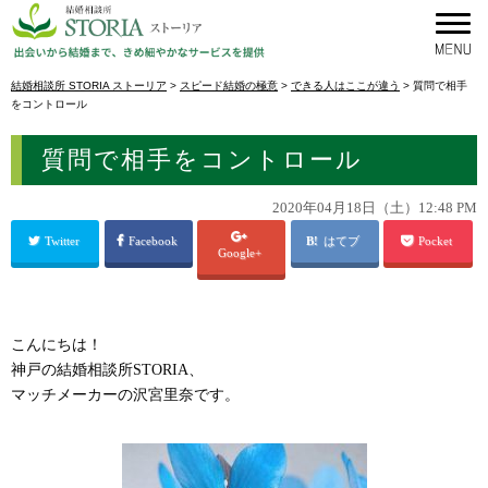
結婚相談所 STORIA ストーリア
>
スピード結婚の極意
>
できる人はここが違う
>
質問で相手
をコントロール
質問で相手をコントロール
2020年04月18日（土）12:48 PM
Twitter
Facebook
はてブ
Pocket
Google+
こんにちは！
神戸の結婚相談所STORIA、
マッチメーカーの沢宮里奈です。