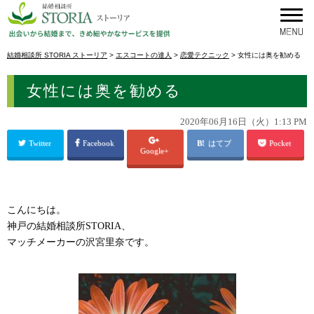
結婚相談所 STORIA ストーリア
>
エスコートの達人
>
恋愛テクニック
>
女性には奥を勧める
女性には奥を勧める
2020年06月16日（火）1:13 PM
Twitter
Facebook
はてブ
Pocket
Google+
こんにちは。
神戸の結婚相談所STORIA、
マッチメーカーの沢宮里奈です。