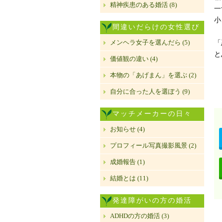
精神疾患のある婚活 (8)
一
小
間違いだらけの女性選び
メンヘラ女子を選んだら (5)
「
と
価値観の違い (4)
本物の「あげまん」を選ぶ (2)
自分に合った人を選ぼう (9)
マッチメーカーの日々
お知らせ (4)
プロフィール写真撮影風景 (2)
成婚報告 (1)
結婚とは (11)
発達障がいの方の婚活
ADHDの方の婚活 (3)