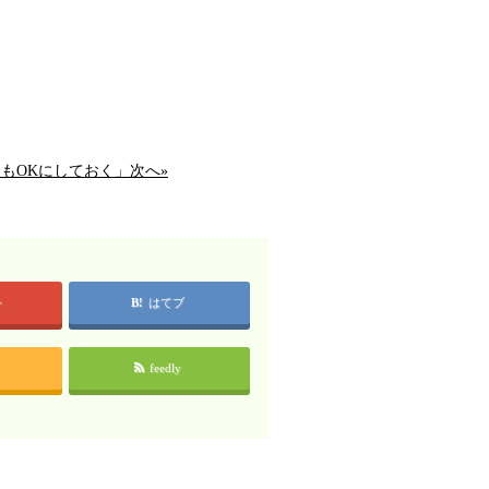
もOKにしておく」次へ»
+
はてブ
feedly