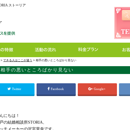
ORIA ストーリア
>
できる人はここが違う
>
相手の悪いところばかり見ない
相手の悪いところばかり見ない
Twitter
Facebook
Google+
んにちは！
戸の結婚相談所STORIA、
ッチメーカーの沢宮里奈です。