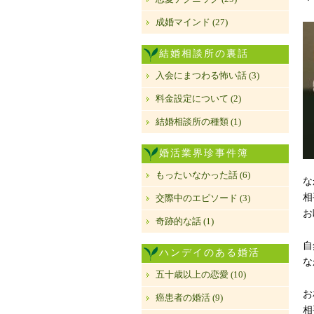
成婚マインド (27)
結婚相談所の裏話
入会にまつわる怖い話 (3)
料金設定について (2)
結婚相談所の種類 (1)
婚活業界珍事件簿
もったいなかった話 (6)
な
相
交際中のエピソード (3)
お
奇跡的な話 (1)
自
ハンデイのある婚活
な
五十歳以上の恋愛 (10)
お
癌患者の婚活 (9)
相