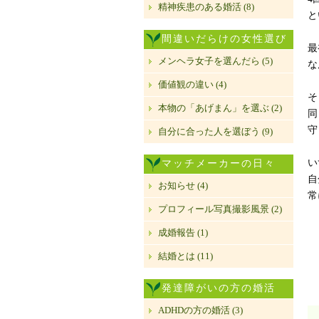
精神疾患のある婚活 (8)
と
間違いだらけの女性選び
最
メンヘラ女子を選んだら (5)
な
価値観の違い (4)
そ
本物の「あげまん」を選ぶ (2)
同
守
自分に合った人を選ぼう (9)
い
マッチメーカーの日々
自
お知らせ (4)
常
プロフィール写真撮影風景 (2)
成婚報告 (1)
結婚とは (11)
発達障がいの方の婚活
ADHDの方の婚活 (3)