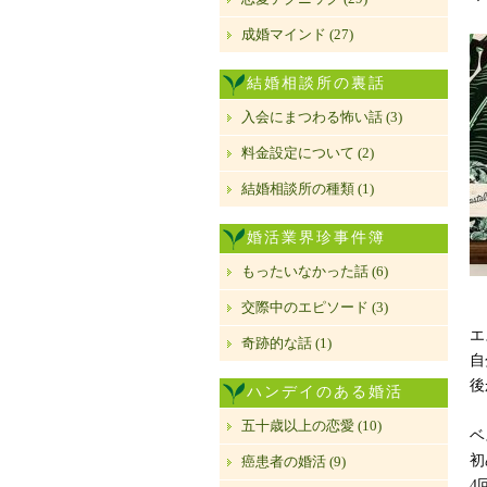
成婚マインド (27)
結婚相談所の裏話
入会にまつわる怖い話 (3)
料金設定について (2)
結婚相談所の種類 (1)
婚活業界珍事件簿
もったいなかった話 (6)
交際中のエピソード (3)
エ
奇跡的な話 (1)
自
後
ハンデイのある婚活
五十歳以上の恋愛 (10)
ベ
初
癌患者の婚活 (9)
4