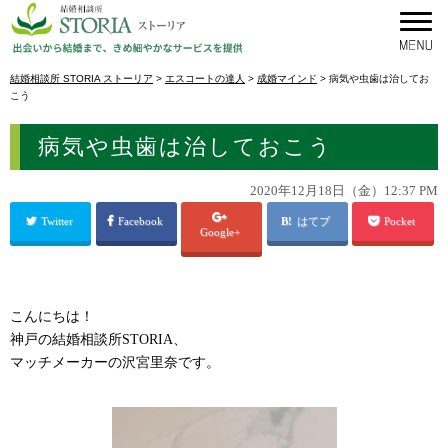
結婚相談所 STORIA ストーリア
>
エスコートの達人
>
成婚マインド
>
病気や虫歯は治してお
こう
病気や虫歯は治しておこう
2020年12月18日（金）12:37 PM
Twitter
Facebook
はてブ
Pocket
Google+
こんにちは！
神戸の結婚相談所STORIA、
マッチメーカーの沢宮里奈です。