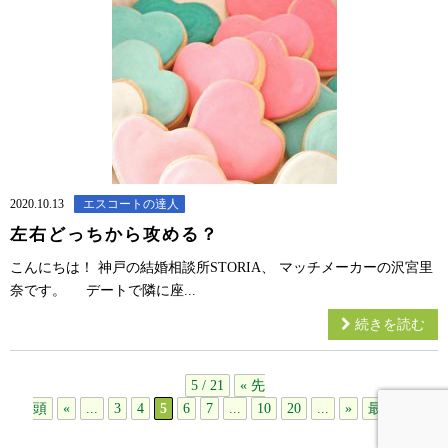
2020.10.13
エスコートの達人
左右どっちから攻める？
こんにちは！ 神戸の結婚相談所STORIA、 マッチメーカーの沢宮里
奈です。 デートで隣に座...
続きを読む
5 / 21
« 先
頭
«
...
3
4
5
6
7
...
10
20
...
»
最後 »