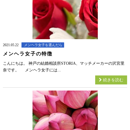
2021.05.22
メンヘラ女子を選んだら
メンヘラ女子の特徴
こんにちは。 神戸の結婚相談所STORIA、マッチメーカーの沢宮里
奈です。 メンヘラ女子には...
続きを読む