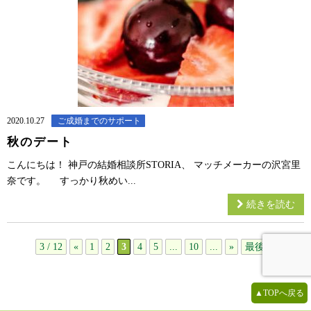
2020.10.27
ご成婚までのサポート
秋のデート
こんにちは！ 神戸の結婚相談所STORIA、 マッチメーカーの沢宮里
奈です。 すっかり秋めい...
続きを読む
3 / 12
«
1
2
3
4
5
...
10
...
»
最後 »
▲TOPへ戻る