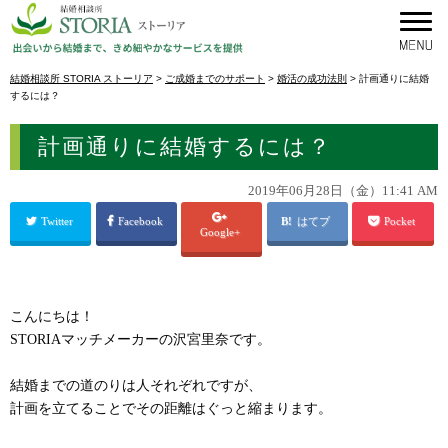
結婚相談所 STORIA ストーリア
>
ご成婚までのサポート
>
婚活の成功法則
>
計画通りに結婚
するには？
計画通りに結婚するには？
2019年06月28日（金）11:41 AM
Twitter
Facebook
はてブ
Pocket
Google+
こんにちは！
STORIAマッチメーカーの沢宮里奈です。
結婚までの道のりは人それぞれですが、
計画を立てることでその距離はぐっと縮まります。