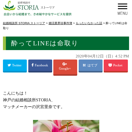
結婚相談所 STORIA ストーリア
>
婚活業界珍事件簿
>
もったいなかった話
>
酔ってLINEは命
取り
酔ってLINEは命取り
2020年04月12日（日）4:52 PM
Twitter
Facebook
はてブ
Pocket
Google+
こんにちは！
神戸の結婚相談所STORIA、
マッチメーカーの沢宮里奈です。